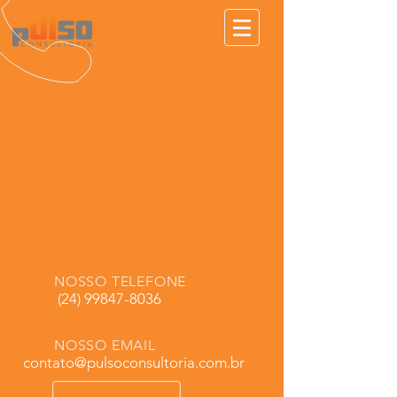
NOSSO TELEFONE
(24) 99847-8036
NOSSO EMAIL
contato@pulsoconsultoria.com.br